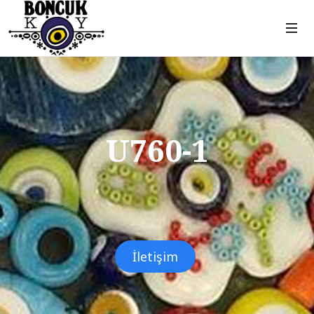
U760-1
İletişim